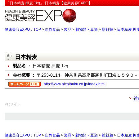
「日本精麦 押麦 1kg」:日本精麦【健康美容EXPO】
健康美容EXPO：TOP
>
自然食品
>
製品
>
穀物類・豆類
>
雑穀類
>
日本精麦 押麦
日本精麦
製品名 ：
日本精麦 押麦 1kg
会社概要 ：
〒253-0114 神奈川県高座郡寒川町田端１５９
http://www.nichibaku.co.jp/index.html
雑
PRサイト
健康美容EXPO：TOP
>
自然食品
>
製品
>
穀物類・豆類
>
雑穀類
>
日本精麦 押麦