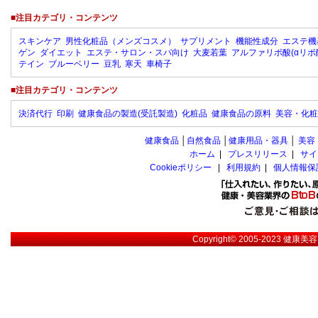
■注目カテゴリ・コンテンツ
スキンケア
男性化粧品（メンズコスメ）
サプリメント
機能性成分
エステ機
ゲン
ダイエット
エステ・サロン・スパ向け
大麦若葉
アルファリポ酸(αリポ
テイン
ブルーベリー
豆乳
寒天
車椅子
■注目カテゴリ・コンテンツ
決済代行
印刷
健康食品の製造(受託製造)
化粧品
健康食品の原料
美容・化粧
健康食品
│
自然食品
│
健康用品・器具
│
美容
ホーム
|
プレスリリース
|
サイ
Cookieポリシー
|
利用規約
|
個人情報保
Copyright© 2005-2023
健康美容