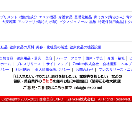
プリメント
機能性成分
エステ機器
介護食品
基礎化粧品
青ミカン(青みかん)
青汁
大麦若葉
アルファリポ酸(αリポ酸)
ピクノジェノール
黒酢
特定保健用食品(トク
化粧品
健康食品の原料
美容・化粧品の製造
健康食品の機器設備
自然食品
│
健康用品・器具
│
美容
│
ハーブ・アロマ
│
団体・学会
│
介護・福祉
│
ホーム
|
プレスリリース
|
サイトマップ
|
Zenken株式会社 会社概要
|
ヘルプ
ポリシー
|
利用規約
|
個人情報保護ポリシー
|
お問合わせ
|
プレスリリース・ニ
Copyright© 2005-2023
健康美容EXPO
[
Zenken株式会社
] All Rights Reserved.