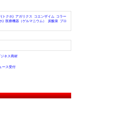
(トクホ)
アガリクス
コエンザイム
コラー
ホ)
医療機器（ゲルマニウム）
炭酸泉
プロ
ビジネス商材
ュース受付