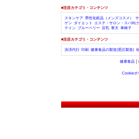
■注目カテゴリ・コンテンツ
スキンケア
男性化粧品（メンズコスメ）
サ
ゲン
ダイエット
エステ・サロン・スパ向け
テイン
ブルーベリー
豆乳
寒天
車椅子
■注目カテゴリ・コンテンツ
決済代行
印刷
健康食品の製造(受託製造)
健康食品
│
Cookie