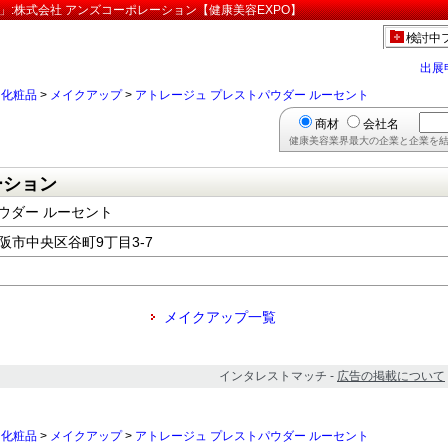
」:株式会社 アンズコーポレーション【健康美容EXPO】
検討中
出展
>
化粧品
>
メイクアップ
>
アトレージュ プレストパウダー ルーセント
商材
会社名
健康美容業界最大の企業と企業を結
ーション
ウダー ルーセント
大阪市中央区谷町9丁目3-7
メイクアップ一覧
インタレストマッチ -
広告の掲載について
>
化粧品
>
メイクアップ
>
アトレージュ プレストパウダー ルーセント