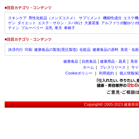
■注目カテゴリ・コンテンツ
スキンケア
男性化粧品（メンズコスメ）
サプリメント
機能性成分
エステ機
ゲン
ダイエット
エステ・サロン・スパ向け
大麦若葉
アルファリポ酸(αリポ
テイン
ブルーベリー
豆乳
寒天
車椅子
■注目カテゴリ・コンテンツ
決済代行
印刷
健康食品の製造(受託製造)
化粧品
健康食品の原料
美容・化粧
健康食品
│
自然食品
│
健康用品・器具
│
美容
ホーム
|
プレスリリース
|
サイ
Cookieポリシー
|
利用規約
|
個人情報保
Copyright© 2005-2023
健康美容