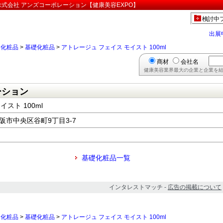
」:株式会社 アンズコーポレーション【健康美容EXPO】
検討中
出展
>
化粧品
>
基礎化粧品
>
アトレージュ フェイス モイスト 100ml
商材
会社名
健康美容業界最大の企業と企業を結
ーション
スト 100ml
大阪市中央区谷町9丁目3-7
基礎化粧品一覧
インタレストマッチ -
広告の掲載について
>
化粧品
>
基礎化粧品
>
アトレージュ フェイス モイスト 100ml