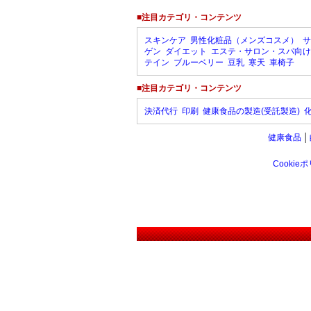
■注目カテゴリ・コンテンツ
スキンケア
男性化粧品（メンズコスメ）
サ
ゲン
ダイエット
エステ・サロン・スパ向け
テイン
ブルーベリー
豆乳
寒天
車椅子
■注目カテゴリ・コンテンツ
決済代行
印刷
健康食品の製造(受託製造)
健康食品
│
Cookie