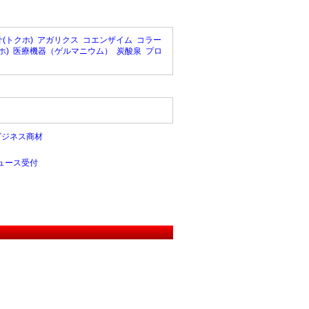
(トクホ)
アガリクス
コエンザイム
コラー
ホ)
医療機器（ゲルマニウム）
炭酸泉
プロ
ビジネス商材
ュース受付