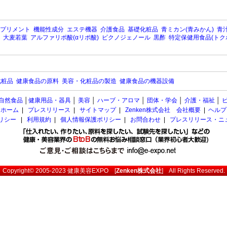
プリメント
機能性成分
エステ機器
介護食品
基礎化粧品
青ミカン(青みかん)
青汁
大麦若葉
アルファリポ酸(αリポ酸)
ピクノジェノール
黒酢
特定保健用食品(トク
化粧品
健康食品の原料
美容・化粧品の製造
健康食品の機器設備
自然食品
│
健康用品・器具
│
美容
│
ハーブ・アロマ
│
団体・学会
│
介護・福祉
│
ホーム
|
プレスリリース
|
サイトマップ
|
Zenken株式会社 会社概要
|
ヘルプ
ポリシー
|
利用規約
|
個人情報保護ポリシー
|
お問合わせ
|
プレスリリース・ニ
Copyright© 2005-2023
健康美容EXPO
[
Zenken株式会社
] All Rights Reserved.