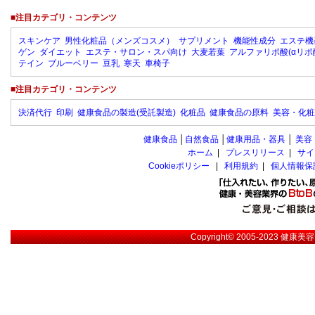
■注目カテゴリ・コンテンツ
スキンケア
男性化粧品（メンズコスメ）
サプリメント
機能性成分
エステ機
ゲン
ダイエット
エステ・サロン・スパ向け
大麦若葉
アルファリポ酸(αリポ
テイン
ブルーベリー
豆乳
寒天
車椅子
■注目カテゴリ・コンテンツ
決済代行
印刷
健康食品の製造(受託製造)
化粧品
健康食品の原料
美容・化粧
健康食品
│
自然食品
│
健康用品・器具
│
美容
ホーム
|
プレスリリース
|
サイ
Cookieポリシー
|
利用規約
|
個人情報保
Copyright© 2005-2023
健康美容