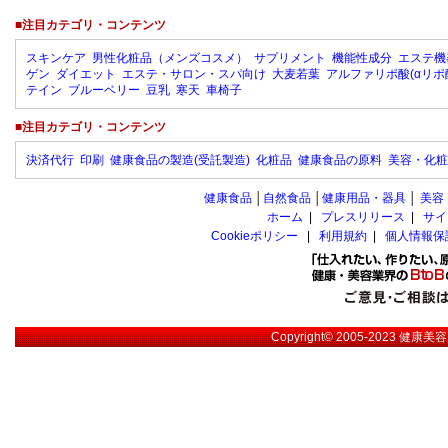
■注目カテゴリ・コンテンツ
スキンケア
男性化粧品（メンズコスメ）
サプリメント
機能性成分
エステ機
ゲン
ダイエット
エステ・サロン・スパ向け
大麦若葉
アルファリポ酸(αリポ
テイン
ブルーベリー
豆乳
寒天
車椅子
■注目カテゴリ・コンテンツ
決済代行
印刷
健康食品の製造(受託製造)
化粧品
健康食品の原料
美容・化粧
健康食品
│
自然食品
│
健康用品・器具
│
美容
ホーム
|
プレスリリース
|
サイ
Cookieポリシー
|
利用規約
|
個人情報保
Copyright© 2005-2023
健康美容