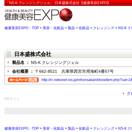
「NS-K クレンジングジェル」:日本盛株式会社【健康美容EXPO】
健康美容EXPO：TOP
>
美容・化粧品
>
製品
>
化粧品
>
クレンジング
>
NS-K
日本盛株式会社
製品名 ：
NS-K クレンジングジェル
会社概要 ：
〒662-8521 兵庫県西宮市用海町4番57号
http://rc.nekonet-ios.jp/nihonsakari/showitem.php?cat=2
ク
PRサイト
健康美容EXPO：TOP
>
美容・化粧品
>
製品
>
化粧品
>
クレンジング
>
NS-K