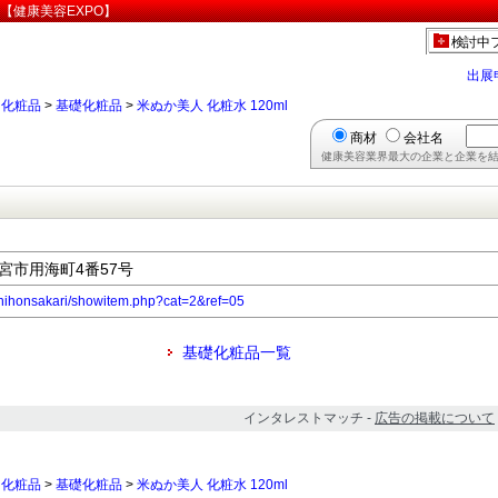
社【健康美容EXPO】
検討中
出展
>
化粧品
>
基礎化粧品
>
米ぬか美人 化粧水 120ml
商材
会社名
健康美容業界最大の企業と企業を結
西宮市用海町4番57号
jp/nihonsakari/showitem.php?cat=2&ref=05
基礎化粧品一覧
インタレストマッチ -
広告の掲載について
>
化粧品
>
基礎化粧品
>
米ぬか美人 化粧水 120ml