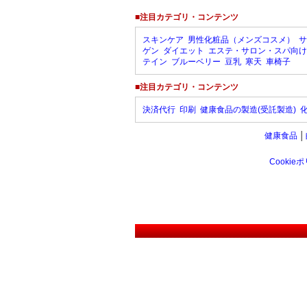
■注目カテゴリ・コンテンツ
スキンケア
男性化粧品（メンズコスメ）
サ
ゲン
ダイエット
エステ・サロン・スパ向け
テイン
ブルーベリー
豆乳
寒天
車椅子
■注目カテゴリ・コンテンツ
決済代行
印刷
健康食品の製造(受託製造)
健康食品
│
Cookie