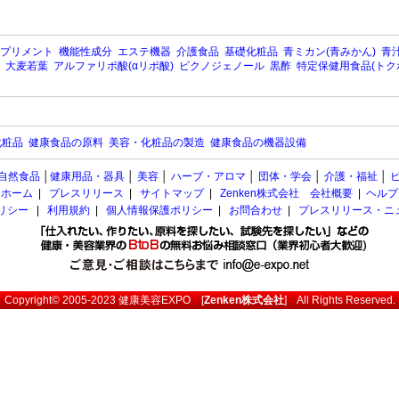
プリメント
機能性成分
エステ機器
介護食品
基礎化粧品
青ミカン(青みかん)
青汁
大麦若葉
アルファリポ酸(αリポ酸)
ピクノジェノール
黒酢
特定保健用食品(トク
化粧品
健康食品の原料
美容・化粧品の製造
健康食品の機器設備
自然食品
│
健康用品・器具
│
美容
│
ハーブ・アロマ
│
団体・学会
│
介護・福祉
│
ホーム
|
プレスリリース
|
サイトマップ
|
Zenken株式会社 会社概要
|
ヘルプ
ポリシー
|
利用規約
|
個人情報保護ポリシー
|
お問合わせ
|
プレスリリース・ニ
Copyright© 2005-2023
健康美容EXPO
[
Zenken株式会社
] All Rights Reserved.