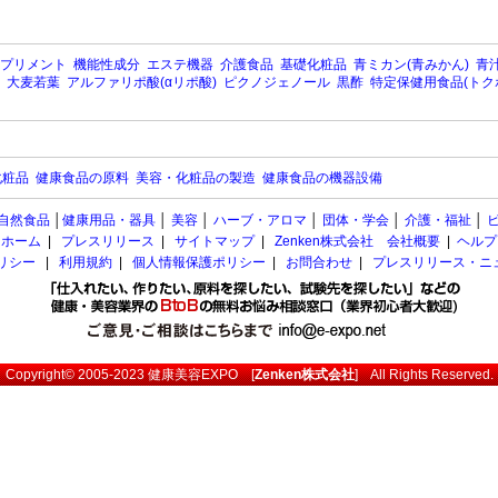
プリメント
機能性成分
エステ機器
介護食品
基礎化粧品
青ミカン(青みかん)
青汁
大麦若葉
アルファリポ酸(αリポ酸)
ピクノジェノール
黒酢
特定保健用食品(トク
化粧品
健康食品の原料
美容・化粧品の製造
健康食品の機器設備
自然食品
│
健康用品・器具
│
美容
│
ハーブ・アロマ
│
団体・学会
│
介護・福祉
│
ホーム
|
プレスリリース
|
サイトマップ
|
Zenken株式会社 会社概要
|
ヘルプ
ポリシー
|
利用規約
|
個人情報保護ポリシー
|
お問合わせ
|
プレスリリース・ニ
Copyright© 2005-2023
健康美容EXPO
[
Zenken株式会社
] All Rights Reserved.