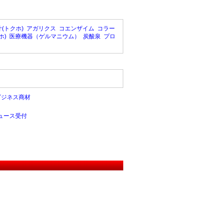
(トクホ)
アガリクス
コエンザイム
コラー
ホ)
医療機器（ゲルマニウム）
炭酸泉
プロ
ビジネス商材
ュース受付