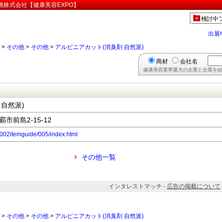
桃株式会社【健康美容EXPO】
検討中
出展
>
その他
>
その他
>
アルピニアカット(消臭剤 自然派)
商材
会社名
健康美容業界最大の企業と企業を結
自然派)
覇市前島2-15-12
p/002itemguide/005/index.html
その他一覧
インタレストマッチ -
広告の掲載について
>
その他
>
その他
>
アルピニアカット(消臭剤 自然派)