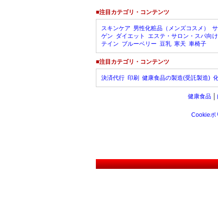
■注目カテゴリ・コンテンツ
スキンケア
男性化粧品（メンズコスメ）
サ
ゲン
ダイエット
エステ・サロン・スパ向け
テイン
ブルーベリー
豆乳
寒天
車椅子
■注目カテゴリ・コンテンツ
決済代行
印刷
健康食品の製造(受託製造)
健康食品
│
Cookie