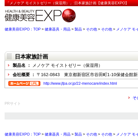
「メノケア モイストゼリー（保湿用）」:日本家族計画【健康美容EXPO】
健康美容EXPO：TOP
>
健康器具・用品
>
製品
>
その他
>
その他
>
メノケア モ
日本家族計画
製品名 ：
メノケア モイストゼリー（保湿用）
会社概要 ：
〒162-0843 東京都新宿区市谷田町1-10保健会館
http://www.jfpa.or.jp/22-menocare/index.html
そ
PRサイト
健康美容EXPO：TOP
>
健康器具・用品
>
製品
>
その他
>
その他
>
メノケア モ