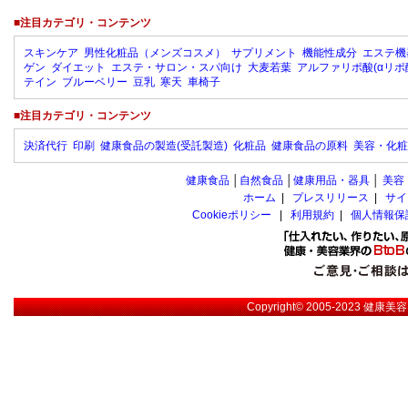
■注目カテゴリ・コンテンツ
スキンケア
男性化粧品（メンズコスメ）
サプリメント
機能性成分
エステ機
ゲン
ダイエット
エステ・サロン・スパ向け
大麦若葉
アルファリポ酸(αリポ
テイン
ブルーベリー
豆乳
寒天
車椅子
■注目カテゴリ・コンテンツ
決済代行
印刷
健康食品の製造(受託製造)
化粧品
健康食品の原料
美容・化粧
健康食品
│
自然食品
│
健康用品・器具
│
美容
ホーム
|
プレスリリース
|
サイ
Cookieポリシー
|
利用規約
|
個人情報保
Copyright© 2005-2023
健康美容