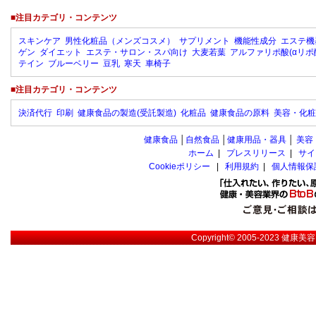
■注目カテゴリ・コンテンツ
スキンケア
男性化粧品（メンズコスメ）
サプリメント
機能性成分
エステ機
ゲン
ダイエット
エステ・サロン・スパ向け
大麦若葉
アルファリポ酸(αリポ
テイン
ブルーベリー
豆乳
寒天
車椅子
■注目カテゴリ・コンテンツ
決済代行
印刷
健康食品の製造(受託製造)
化粧品
健康食品の原料
美容・化粧
健康食品
│
自然食品
│
健康用品・器具
│
美容
ホーム
|
プレスリリース
|
サイ
Cookieポリシー
|
利用規約
|
個人情報保
Copyright© 2005-2023
健康美容