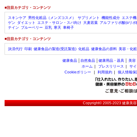
■注目カテゴリ・コンテンツ
スキンケア
男性化粧品（メンズコスメ）
サプリメント
機能性成分
エステ機
ゲン
ダイエット
エステ・サロン・スパ向け
大麦若葉
アルファリポ酸(αリポ
テイン
ブルーベリー
豆乳
寒天
車椅子
■注目カテゴリ・コンテンツ
決済代行
印刷
健康食品の製造(受託製造)
化粧品
健康食品の原料
美容・化粧
健康食品
│
自然食品
│
健康用品・器具
│
美容
ホーム
|
プレスリリース
|
サイ
Cookieポリシー
|
利用規約
|
個人情報保
Copyright© 2005-2023
健康美容