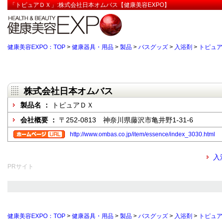
「トピュアＤＸ」:株式会社日本オムバス【健康美容EXPO】
健康美容EXPO：TOP
>
健康器具・用品
>
製品
>
バスグッズ
>
入浴剤
>
トピュ
株式会社日本オムバス
製品名 ：
トピュアＤＸ
会社概要 ：
〒252-0813 神奈川県藤沢市亀井野1-31-6
http://www.ombas.co.jp/item/essence/index_3030.html
入
PRサイト
健康美容EXPO：TOP
>
健康器具・用品
>
製品
>
バスグッズ
>
入浴剤
>
トピュ