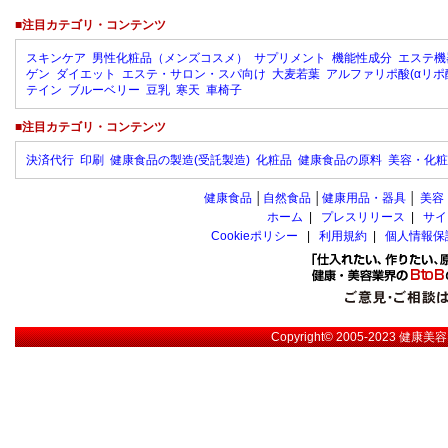
■注目カテゴリ・コンテンツ
スキンケア
男性化粧品（メンズコスメ）
サプリメント
機能性成分
エステ機
ゲン
ダイエット
エステ・サロン・スパ向け
大麦若葉
アルファリポ酸(αリポ
テイン
ブルーベリー
豆乳
寒天
車椅子
■注目カテゴリ・コンテンツ
決済代行
印刷
健康食品の製造(受託製造)
化粧品
健康食品の原料
美容・化粧
健康食品
│
自然食品
│
健康用品・器具
│
美容
ホーム
|
プレスリリース
|
サイ
Cookieポリシー
|
利用規約
|
個人情報保
Copyright© 2005-2023
健康美容