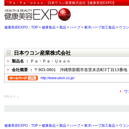
「Ｐａ・Ｐａ・Ｕｋｏｎ」:日本ウコン産業株式会社【健康美容EXPO】
健康美容EXPO：TOP
>
健康食品
>
製品
>
ハーブ
>
東洋ハーブ加工食品
>
ウコ
日本ウコン産業株式会社
製品名 ：
Ｐａ・Ｐａ・Ｕｋｏｎ
会社概要 ：
〒903-0801 沖縄県那覇市首里末吉町3丁目13番地
http://www.ukon.co.jp/
ウ
PRサイト
健康美容EXPO：TOP
>
健康食品
>
製品
>
ハーブ
>
東洋ハーブ加工食品
>
ウコ