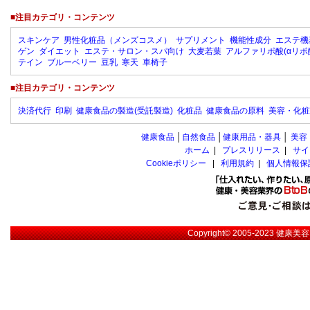
■注目カテゴリ・コンテンツ
スキンケア
男性化粧品（メンズコスメ）
サプリメント
機能性成分
エステ機
ゲン
ダイエット
エステ・サロン・スパ向け
大麦若葉
アルファリポ酸(αリポ
テイン
ブルーベリー
豆乳
寒天
車椅子
■注目カテゴリ・コンテンツ
決済代行
印刷
健康食品の製造(受託製造)
化粧品
健康食品の原料
美容・化粧
健康食品
│
自然食品
│
健康用品・器具
│
美容
ホーム
|
プレスリリース
|
サイ
Cookieポリシー
|
利用規約
|
個人情報保
Copyright© 2005-2023
健康美容