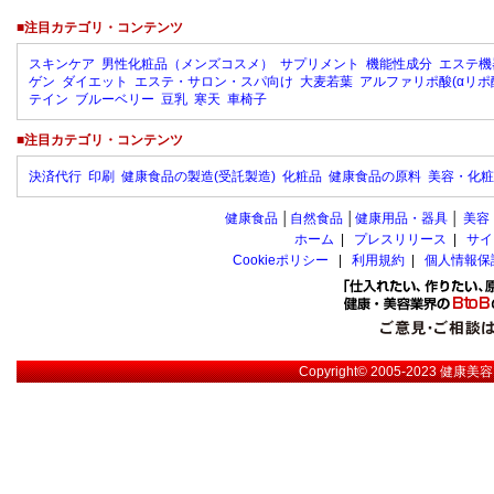
■注目カテゴリ・コンテンツ
スキンケア
男性化粧品（メンズコスメ）
サプリメント
機能性成分
エステ機
ゲン
ダイエット
エステ・サロン・スパ向け
大麦若葉
アルファリポ酸(αリポ
テイン
ブルーベリー
豆乳
寒天
車椅子
■注目カテゴリ・コンテンツ
決済代行
印刷
健康食品の製造(受託製造)
化粧品
健康食品の原料
美容・化粧
健康食品
│
自然食品
│
健康用品・器具
│
美容
ホーム
|
プレスリリース
|
サイ
Cookieポリシー
|
利用規約
|
個人情報保
Copyright© 2005-2023
健康美容