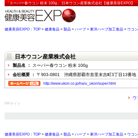
「スーパー春ウコン 粉末 100g」:日本ウコン産業株式会社【健康美容EXPO】
健康美容EXPO：TOP
>
健康食品
>
製品
>
ハーブ
>
東洋ハーブ加工食品
>
ウコ
日本ウコン産業株式会社
製品名 ：
スーパー春ウコン 粉末 100g
会社概要 ：
〒903-0801 沖縄県那覇市首里末吉町3丁目13番地
http://www.ukon.co.jp/haru_ukon/super.html
ウ
PRサイト
健康美容EXPO：TOP
>
健康食品
>
製品
>
ハーブ
>
東洋ハーブ加工食品
>
ウコ