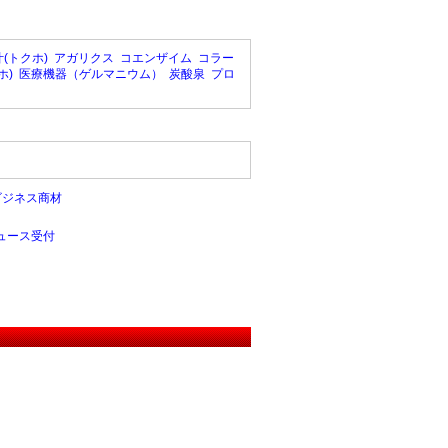
(トクホ)
アガリクス
コエンザイム
コラー
ホ)
医療機器（ゲルマニウム）
炭酸泉
プロ
ビジネス商材
ュース受付