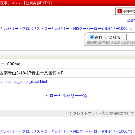
日本医事システム【健康美容EXPO】
検討中
出展
ーヤルゼリー・プロポリス
>
ローヤルゼリー
>
NISスーパーローヤルゼリー1000mg
商材
会社名
健康美容業界最大の企業と企業を結
1000mg
港区南青山3-18-17青山十八番館４F
ystem.com/p_super_royal.html
ローヤルゼリー一覧
インタレストマッチ -
広告の掲載について
ーヤルゼリー・プロポリス
>
ローヤルゼリー
>
NISスーパーローヤルゼリー1000mg