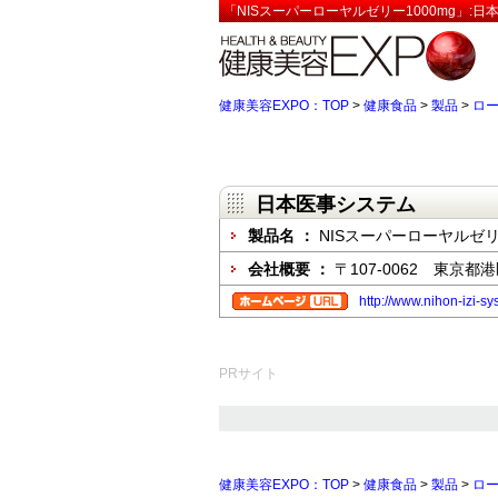
「NISスーパーローヤルゼリー1000mg」:
健康美容EXPO：TOP
>
健康食品
>
製品
>
ロ
日本医事システム
製品名 ：
NISスーパーローヤルゼリー
会社概要 ：
〒107-0062 東京都
http://www.nihon-izi-s
PRサイト
健康美容EXPO：TOP
>
健康食品
>
製品
>
ロ