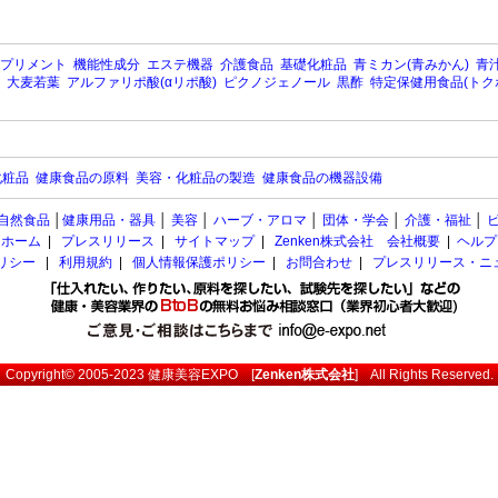
プリメント
機能性成分
エステ機器
介護食品
基礎化粧品
青ミカン(青みかん)
青汁
大麦若葉
アルファリポ酸(αリポ酸)
ピクノジェノール
黒酢
特定保健用食品(トク
化粧品
健康食品の原料
美容・化粧品の製造
健康食品の機器設備
自然食品
│
健康用品・器具
│
美容
│
ハーブ・アロマ
│
団体・学会
│
介護・福祉
│
ホーム
|
プレスリリース
|
サイトマップ
|
Zenken株式会社 会社概要
|
ヘルプ
ポリシー
|
利用規約
|
個人情報保護ポリシー
|
お問合わせ
|
プレスリリース・ニ
Copyright© 2005-2023
健康美容EXPO
[
Zenken株式会社
] All Rights Reserved.