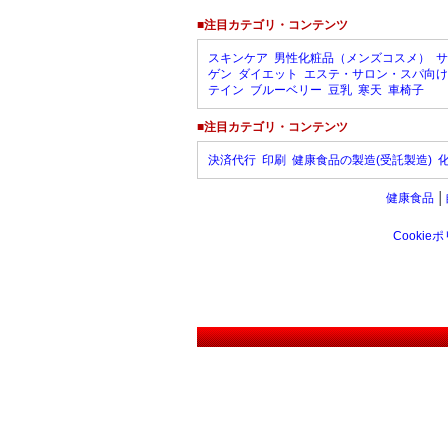
■注目カテゴリ・コンテンツ
スキンケア
男性化粧品（メンズコスメ）
サ
ゲン
ダイエット
エステ・サロン・スパ向け
テイン
ブルーベリー
豆乳
寒天
車椅子
■注目カテゴリ・コンテンツ
決済代行
印刷
健康食品の製造(受託製造)
健康食品
│
Cookie