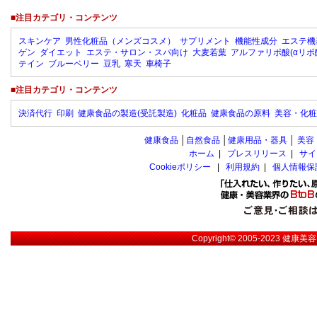
■注目カテゴリ・コンテンツ
スキンケア
男性化粧品（メンズコスメ）
サプリメント
機能性成分
エステ機
ゲン
ダイエット
エステ・サロン・スパ向け
大麦若葉
アルファリポ酸(αリポ
テイン
ブルーベリー
豆乳
寒天
車椅子
■注目カテゴリ・コンテンツ
決済代行
印刷
健康食品の製造(受託製造)
化粧品
健康食品の原料
美容・化粧
健康食品
│
自然食品
│
健康用品・器具
│
美容
ホーム
|
プレスリリース
|
サイ
Cookieポリシー
|
利用規約
|
個人情報保
Copyright© 2005-2023
健康美容