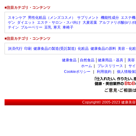
■注目カテゴリ・コンテンツ
スキンケア
男性化粧品（メンズコスメ）
サプリメント
機能性成分
エステ機
ゲン
ダイエット
エステ・サロン・スパ向け
大麦若葉
アルファリポ酸(αリポ
テイン
ブルーベリー
豆乳
寒天
車椅子
■注目カテゴリ・コンテンツ
決済代行
印刷
健康食品の製造(受託製造)
化粧品
健康食品の原料
美容・化粧
健康食品
│
自然食品
│
健康用品・器具
│
美容
ホーム
|
プレスリリース
|
サイ
Cookieポリシー
|
利用規約
|
個人情報保
Copyright© 2005-2023
健康美容