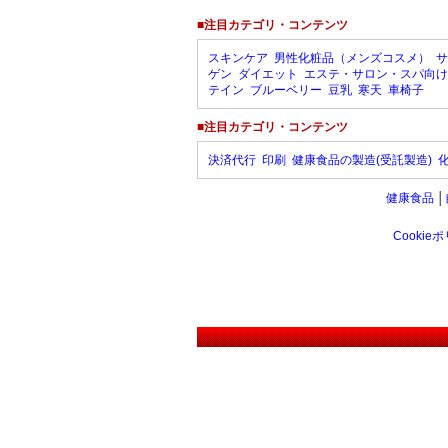
■注目カテゴリ・コンテンツ
スキンケア
男性化粧品（メンズコスメ）
サ
ゲン
ダイエット
エステ・サロン・スパ向け
テイン
ブルーベリー
豆乳
寒天
車椅子
■注目カテゴリ・コンテンツ
決済代行
印刷
健康食品の製造(受託製造)
健康食品
│
Cookie