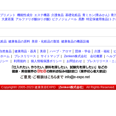
プリメント
機能性成分
エステ機器
介護食品
基礎化粧品
青ミカン(青みかん)
青汁
大麦若葉
アルファリポ酸(αリポ酸)
ピクノジェノール
黒酢
特定保健用食品(トク
化粧品
健康食品の原料
美容・化粧品の製造
健康食品の機器設備
自然食品
│
健康用品・器具
│
美容
│
ハーブ・アロマ
│
団体・学会
│
介護・福祉
│
ホーム
|
プレスリリース
|
サイトマップ
|
Zenken株式会社 会社概要
|
ヘルプ
ポリシー
|
利用規約
|
個人情報保護ポリシー
|
お問合わせ
|
プレスリリース・ニ
Copyright© 2005-2023
健康美容EXPO
[
Zenken株式会社
] All Rights Reserved.