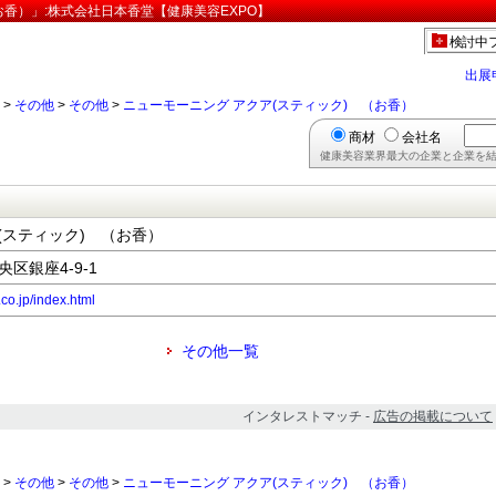
お香）」:株式会社日本香堂【健康美容EXPO】
検討中
出展
>
その他
>
その他
>
ニューモーニング アクア(スティック) （お香）
商材
会社名
健康美容業界最大の企業と企業を結
(スティック) （お香）
央区銀座4-9-1
co.jp/index.html
その他一覧
インタレストマッチ -
広告の掲載について
>
その他
>
その他
>
ニューモーニング アクア(スティック) （お香）