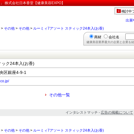
)」:株式会社日本香堂【健康美容EXPO】
検討中
出展
>
その他
>
その他
>
ルーミィ7アソート スティック24本入(お香)
商材
会社名
健康美容業界最大の企業と企業を結
ック24本入(お香)
央区銀座4-9-1
co.jp/
その他一覧
インタレストマッチ -
広告の掲載について
>
その他
>
その他
>
ルーミィ7アソート スティック24本入(お香)