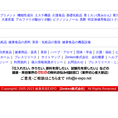
プリメント
機能性成分
エステ機器
介護食品
基礎化粧品
青ミカン(青みかん)
青汁
大麦若葉
アルファリポ酸(αリポ酸)
ピクノジェノール
黒酢
特定保健用食品(トク
化粧品
健康食品の原料
美容・化粧品の製造
健康食品の機器設備
自然食品
│
健康用品・器具
│
美容
│
ハーブ・アロマ
│
団体・学会
│
介護・福祉
│
ホーム
|
プレスリリース
|
サイトマップ
|
Zenken株式会社 会社概要
|
ヘルプ
ポリシー
|
利用規約
|
個人情報保護ポリシー
|
お問合わせ
|
プレスリリース・ニ
Copyright© 2005-2023
健康美容EXPO
[
Zenken株式会社
] All Rights Reserved.