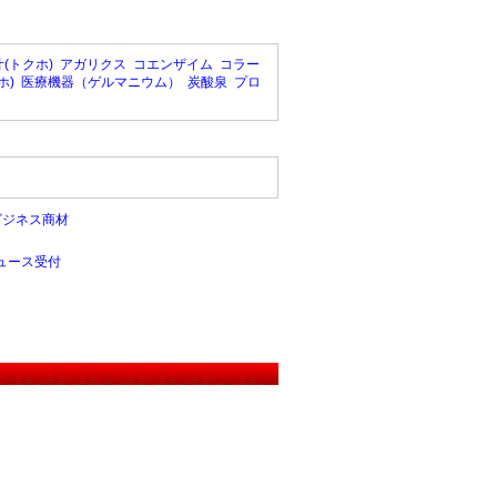
(トクホ)
アガリクス
コエンザイム
コラー
ホ)
医療機器（ゲルマニウム）
炭酸泉
プロ
ビジネス商材
ュース受付