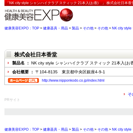
「NK city style シャンハイクラブ スティック 21本入(お香) 」:株式会社日
健康美容EXPO：TOP
>
健康器具・用品
>
製品
>
その他
>
その他
>
NK city 
株式会社日本香堂
製品名 ：
NK city style シャンハイクラブ スティック 21本入(
会社概要 ：
〒104-8135 東京都中央区銀座4-9-1
http://www.nipponkodo.co.jp/index.html
そ
PRサイト
健康美容EXPO：TOP
>
健康器具・用品
>
製品
>
その他
>
その他
>
NK city 