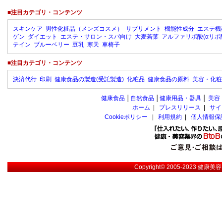
■注目カテゴリ・コンテンツ
スキンケア
男性化粧品（メンズコスメ）
サプリメント
機能性成分
エステ機
ゲン
ダイエット
エステ・サロン・スパ向け
大麦若葉
アルファリポ酸(αリポ
テイン
ブルーベリー
豆乳
寒天
車椅子
■注目カテゴリ・コンテンツ
決済代行
印刷
健康食品の製造(受託製造)
化粧品
健康食品の原料
美容・化粧
健康食品
│
自然食品
│
健康用品・器具
│
美容
ホーム
|
プレスリリース
|
サイ
Cookieポリシー
|
利用規約
|
個人情報保
Copyright© 2005-2023
健康美容