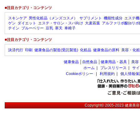
■注目カテゴリ・コンテンツ
スキンケア
男性化粧品（メンズコスメ）
サプリメント
機能性成分
エステ機
ゲン
ダイエット
エステ・サロン・スパ向け
大麦若葉
アルファリポ酸(αリポ
テイン
ブルーベリー
豆乳
寒天
車椅子
■注目カテゴリ・コンテンツ
決済代行
印刷
健康食品の製造(受託製造)
化粧品
健康食品の原料
美容・化粧
健康食品
│
自然食品
│
健康用品・器具
│
美容
ホーム
|
プレスリリース
|
サイ
Cookieポリシー
|
利用規約
|
個人情報保
Copyright© 2005-2023
健康美容