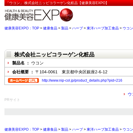
「ウコン」:株式会社ニッピコラーゲン化粧品【健康美容EXPO】
健康美容EXPO：TOP
>
健康食品
>
製品
>
ハーブ
>
東洋ハーブ加工食品
>
ウコ
株式会社ニッピコラーゲン化粧品
製品名 ：
ウコン
会社概要 ：
〒104-0061 東京都中央区銀座2-6-12
http://www.nip-col.jp/product_details.php?pid=216
ウ
PRサイト
健康美容EXPO：TOP
>
健康食品
>
製品
>
ハーブ
>
東洋ハーブ加工食品
>
ウコ