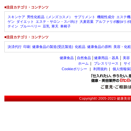
■注目カテゴリ・コンテンツ
スキンケア
男性化粧品（メンズコスメ）
サプリメント
機能性成分
エステ機
ゲン
ダイエット
エステ・サロン・スパ向け
大麦若葉
アルファリポ酸(αリポ
テイン
ブルーベリー
豆乳
寒天
車椅子
■注目カテゴリ・コンテンツ
決済代行
印刷
健康食品の製造(受託製造)
化粧品
健康食品の原料
美容・化粧
健康食品
│
自然食品
│
健康用品・器具
│
美容
ホーム
|
プレスリリース
|
サイ
Cookieポリシー
|
利用規約
|
個人情報保
Copyright© 2005-2023
健康美容