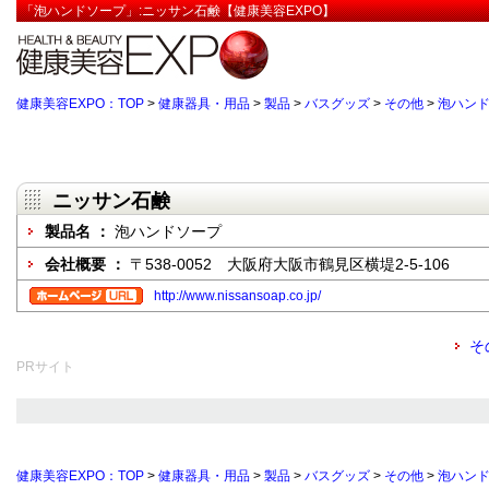
「泡ハンドソープ」:ニッサン石鹸【健康美容EXPO】
健康美容EXPO：TOP
>
健康器具・用品
>
製品
>
バスグッズ
>
その他
>
泡ハン
ニッサン石鹸
製品名 ：
泡ハンドソープ
会社概要 ：
〒538-0052 大阪府大阪市鶴見区横堤2-5-106
http://www.nissansoap.co.jp/
そ
PRサイト
健康美容EXPO：TOP
>
健康器具・用品
>
製品
>
バスグッズ
>
その他
>
泡ハン