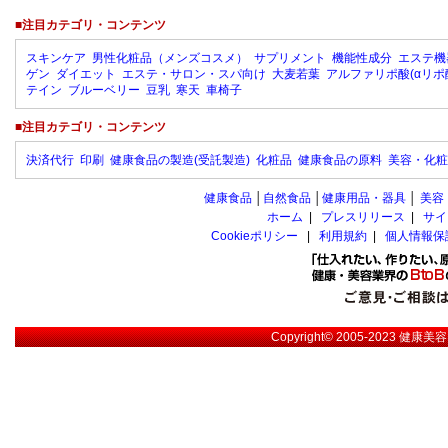
■注目カテゴリ・コンテンツ
スキンケア
男性化粧品（メンズコスメ）
サプリメント
機能性成分
エステ機
ゲン
ダイエット
エステ・サロン・スパ向け
大麦若葉
アルファリポ酸(αリポ
テイン
ブルーベリー
豆乳
寒天
車椅子
■注目カテゴリ・コンテンツ
決済代行
印刷
健康食品の製造(受託製造)
化粧品
健康食品の原料
美容・化粧
健康食品
│
自然食品
│
健康用品・器具
│
美容
ホーム
|
プレスリリース
|
サイ
Cookieポリシー
|
利用規約
|
個人情報保
Copyright© 2005-2023
健康美容