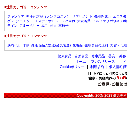
■注目カテゴリ・コンテンツ
スキンケア
男性化粧品（メンズコスメ）
サプリメント
機能性成分
エステ機
ゲン
ダイエット
エステ・サロン・スパ向け
大麦若葉
アルファリポ酸(αリポ
テイン
ブルーベリー
豆乳
寒天
車椅子
■注目カテゴリ・コンテンツ
決済代行
印刷
健康食品の製造(受託製造)
化粧品
健康食品の原料
美容・化粧
健康食品
│
自然食品
│
健康用品・器具
│
美容
ホーム
|
プレスリリース
|
サイ
Cookieポリシー
|
利用規約
|
個人情報保
Copyright© 2005-2023
健康美容