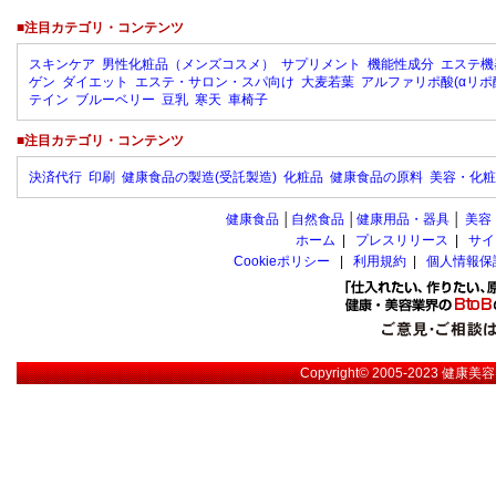
■注目カテゴリ・コンテンツ
スキンケア
男性化粧品（メンズコスメ）
サプリメント
機能性成分
エステ機
ゲン
ダイエット
エステ・サロン・スパ向け
大麦若葉
アルファリポ酸(αリポ
テイン
ブルーベリー
豆乳
寒天
車椅子
■注目カテゴリ・コンテンツ
決済代行
印刷
健康食品の製造(受託製造)
化粧品
健康食品の原料
美容・化粧
健康食品
│
自然食品
│
健康用品・器具
│
美容
ホーム
|
プレスリリース
|
サイ
Cookieポリシー
|
利用規約
|
個人情報保
Copyright© 2005-2023
健康美容