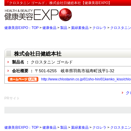
「クロスタニン ゴールド」:株式会社日健総本社【健康美容EXPO】
健康美容EXPO：TOP
>
健康食品
>
製品
>
葉緑素食品
>
クロレラ
>
クロスタニン
株式会社日健総本社
製品名 ：
クロスタニン ゴールド
会社概要 ：
〒501-6255 岐阜県羽島市福寿町浅平1-32
http://www.chlostanin.co.jp/01sho-hin/01kenko_kiso/chl
ク
PRサイト
健康美容EXPO：TOP
>
健康食品
>
製品
>
葉緑素食品
>
クロレラ
>
クロスタニン