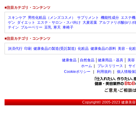
■注目カテゴリ・コンテンツ
スキンケア
男性化粧品（メンズコスメ）
サプリメント
機能性成分
エステ機
ゲン
ダイエット
エステ・サロン・スパ向け
大麦若葉
アルファリポ酸(αリポ
テイン
ブルーベリー
豆乳
寒天
車椅子
■注目カテゴリ・コンテンツ
決済代行
印刷
健康食品の製造(受託製造)
化粧品
健康食品の原料
美容・化粧
健康食品
│
自然食品
│
健康用品・器具
│
美容
ホーム
|
プレスリリース
|
サイ
Cookieポリシー
|
利用規約
|
個人情報保
Copyright© 2005-2023
健康美容