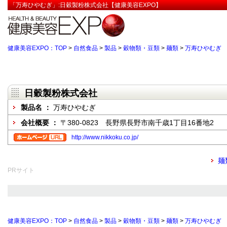
「万寿ひやむぎ」:日穀製粉株式会社【健康美容EXPO】
健康美容EXPO：TOP
>
自然食品
>
製品
>
穀物類・豆類
>
麺類
>
万寿ひやむぎ
日穀製粉株式会社
製品名 ：
万寿ひやむぎ
会社概要 ：
〒380-0823 長野県長野市南千歳1丁目16番地2
http://www.nikkoku.co.jp/
麺
PRサイト
健康美容EXPO：TOP
>
自然食品
>
製品
>
穀物類・豆類
>
麺類
>
万寿ひやむぎ