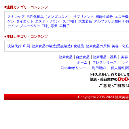
■注目カテゴリ・コンテンツ
スキンケア
男性化粧品（メンズコスメ）
サプリメント
機能性成分
エステ機
ゲン
ダイエット
エステ・サロン・スパ向け
大麦若葉
アルファリポ酸(αリポ
テイン
ブルーベリー
豆乳
寒天
車椅子
■注目カテゴリ・コンテンツ
決済代行
印刷
健康食品の製造(受託製造)
化粧品
健康食品の原料
美容・化粧
健康食品
│
自然食品
│
健康用品・器具
│
美容
ホーム
|
プレスリリース
|
サイ
Cookieポリシー
|
利用規約
|
個人情報保
Copyright© 2005-2023
健康美容