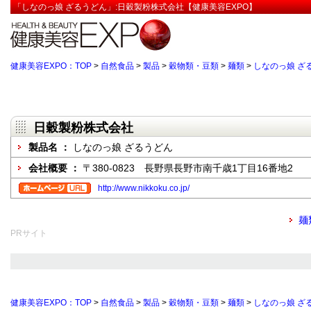
「しなのっ娘 ざるうどん」:日穀製粉株式会社【健康美容EXPO】
健康美容EXPO：TOP
>
自然食品
>
製品
>
穀物類・豆類
>
麺類
>
しなのっ娘 ざ
日穀製粉株式会社
製品名 ：
しなのっ娘 ざるうどん
会社概要 ：
〒380-0823 長野県長野市南千歳1丁目16番地2
http://www.nikkoku.co.jp/
麺
PRサイト
健康美容EXPO：TOP
>
自然食品
>
製品
>
穀物類・豆類
>
麺類
>
しなのっ娘 ざ