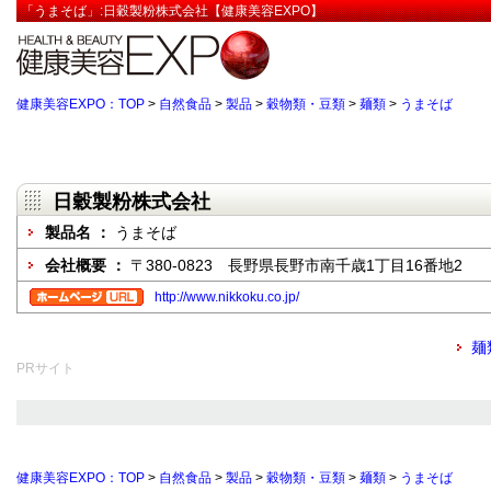
「うまそば」:日穀製粉株式会社【健康美容EXPO】
健康美容EXPO：TOP
>
自然食品
>
製品
>
穀物類・豆類
>
麺類
>
うまそば
日穀製粉株式会社
製品名 ：
うまそば
会社概要 ：
〒380-0823 長野県長野市南千歳1丁目16番地2
http://www.nikkoku.co.jp/
麺
PRサイト
健康美容EXPO：TOP
>
自然食品
>
製品
>
穀物類・豆類
>
麺類
>
うまそば