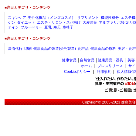
■注目カテゴリ・コンテンツ
スキンケア
男性化粧品（メンズコスメ）
サプリメント
機能性成分
エステ機
ゲン
ダイエット
エステ・サロン・スパ向け
大麦若葉
アルファリポ酸(αリポ
テイン
ブルーベリー
豆乳
寒天
車椅子
■注目カテゴリ・コンテンツ
決済代行
印刷
健康食品の製造(受託製造)
化粧品
健康食品の原料
美容・化粧
健康食品
│
自然食品
│
健康用品・器具
│
美容
ホーム
|
プレスリリース
|
サイ
Cookieポリシー
|
利用規約
|
個人情報保
Copyright© 2005-2023
健康美容