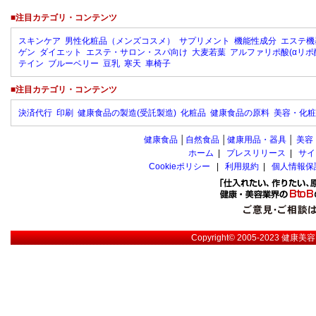
■注目カテゴリ・コンテンツ
スキンケア
男性化粧品（メンズコスメ）
サプリメント
機能性成分
エステ機
ゲン
ダイエット
エステ・サロン・スパ向け
大麦若葉
アルファリポ酸(αリポ
テイン
ブルーベリー
豆乳
寒天
車椅子
■注目カテゴリ・コンテンツ
決済代行
印刷
健康食品の製造(受託製造)
化粧品
健康食品の原料
美容・化粧
健康食品
│
自然食品
│
健康用品・器具
│
美容
ホーム
|
プレスリリース
|
サイ
Cookieポリシー
|
利用規約
|
個人情報保
Copyright© 2005-2023
健康美容