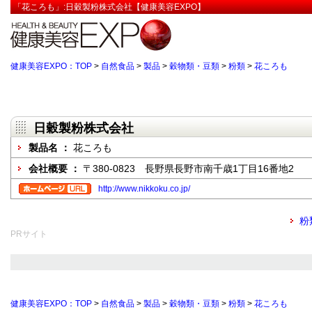
「花ころも」:日穀製粉株式会社【健康美容EXPO】
健康美容EXPO：TOP
>
自然食品
>
製品
>
穀物類・豆類
>
粉類
>
花ころも
日穀製粉株式会社
製品名 ：
花ころも
会社概要 ：
〒380-0823 長野県長野市南千歳1丁目16番地2
http://www.nikkoku.co.jp/
粉
PRサイト
健康美容EXPO：TOP
>
自然食品
>
製品
>
穀物類・豆類
>
粉類
>
花ころも