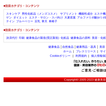
■注目カテゴリ・コンテンツ
スキンケア
男性化粧品（メンズコスメ）
サプリメント
機能性成分
エステ機
ゲン
ダイエット
エステ・サロン・スパ向け
大麦若葉
アルファリポ酸(αリポ
テイン
ブルーベリー
豆乳
寒天
車椅子
■注目カテゴリ・コンテンツ
決済代行
印刷
健康食品の製造(受託製造)
化粧品
健康食品の原料
美容・化粧
健康食品
│
自然食品
│
健康用品・器具
│
美容
ホーム
|
プレスリリース
|
サイ
Cookieポリシー
|
利用規約
|
個人情報保
Copyright© 2005-2023
健康美容