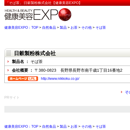
「そば茶」:日穀製粉株式会社【健康美容EXPO】
健康美容EXPO：TOP
>
自然食品
>
製品
>
お茶
>
その他
>
そば茶
日穀製粉株式会社
製品名 ：
そば茶
会社概要 ：
〒380-0823 長野県長野市南千歳1丁目16番地2
http://www.nikkoku.co.jp/
そ
PRサイト
健康美容EXPO：TOP
>
自然食品
>
製品
>
お茶
>
その他
>
そば茶