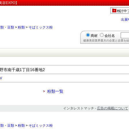
容EXPO】
検討中
出展
物類・豆類
>
粉類
>
そばミックス粉
商材
会社名
健康美容業界最大の企業と企業を結
長野市南千歳1丁目16番地2
p/
粉類一覧
インタレストマッチ -
広告の掲載について
物類・豆類
>
粉類
>
そばミックス粉