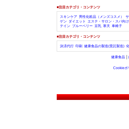
■注目カテゴリ・コンテンツ
スキンケア
男性化粧品（メンズコスメ）
サ
ゲン
ダイエット
エステ・サロン・スパ向け
テイン
ブルーベリー
豆乳
寒天
車椅子
■注目カテゴリ・コンテンツ
決済代行
印刷
健康食品の製造(受託製造)
健康食品
│
Cookie