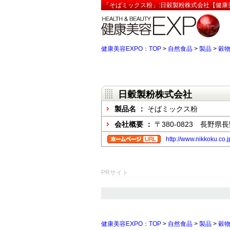
「そばミックス粉」:日穀製粉株式会社【健康美
健康美容EXPO：TOP
>
自然食品
>
製品
>
穀
日穀製粉株式会社
製品名 ：
そばミックス粉
会社概要 ：
〒380-0823 長野県
http://www.nikkoku.co.j
PRサイト
健康美容EXPO：TOP
>
自然食品
>
製品
>
穀