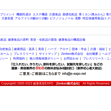
プリメント
機能性成分
エステ機器
介護食品
基礎化粧品
青ミカン(青みかん)
青汁
大麦若葉
アルファリポ酸(αリポ酸)
ピクノジェノール
黒酢
特定保健用食品(トク
化粧品
健康食品の原料
美容・化粧品の製造
健康食品の機器設備
自然食品
│
健康用品・器具
│
美容
│
ハーブ・アロマ
│
団体・学会
│
介護・福祉
│
ホーム
|
プレスリリース
|
サイトマップ
|
Zenken株式会社 会社概要
|
ヘルプ
ポリシー
|
利用規約
|
個人情報保護ポリシー
|
お問合わせ
|
プレスリリース・ニ
Copyright© 2005-2023
健康美容EXPO
[
Zenken株式会社
] All Rights Reserved.