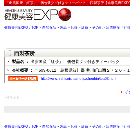
「出雲国産「紅茶」 個包装タグ付きティーパック」:西製茶所【健康美容EXP
健康美容EXPO：TOP
>
自然食品
>
製品
>
お茶
>
紅茶
>
その他
>
出雲国産「紅
西製茶所
製品名 ：
出雲国産「紅茶」 個包装タグ付きティーパック
会社概要 ：
〒699-0612 島根県簸川郡 斐川町出西２７２０－
http://www.nishiseichasho.jp/shouhin/tea03.html
そ
PRサイト
健康美容EXPO：TOP
>
自然食品
>
製品
>
お茶
>
紅茶
>
その他
>
出雲国産「紅