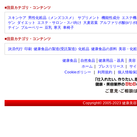
■注目カテゴリ・コンテンツ
スキンケア
男性化粧品（メンズコスメ）
サプリメント
機能性成分
エステ機
ゲン
ダイエット
エステ・サロン・スパ向け
大麦若葉
アルファリポ酸(αリポ
テイン
ブルーベリー
豆乳
寒天
車椅子
■注目カテゴリ・コンテンツ
決済代行
印刷
健康食品の製造(受託製造)
化粧品
健康食品の原料
美容・化粧
健康食品
│
自然食品
│
健康用品・器具
│
美容
ホーム
|
プレスリリース
|
サイ
Cookieポリシー
|
利用規約
|
個人情報保
Copyright© 2005-2023
健康美容