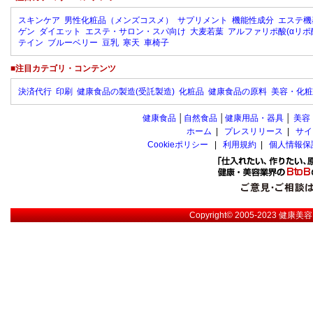
スキンケア
男性化粧品（メンズコスメ）
サプリメント
機能性成分
エステ機
ゲン
ダイエット
エステ・サロン・スパ向け
大麦若葉
アルファリポ酸(αリポ
テイン
ブルーベリー
豆乳
寒天
車椅子
■注目カテゴリ・コンテンツ
決済代行
印刷
健康食品の製造(受託製造)
化粧品
健康食品の原料
美容・化粧
健康食品
│
自然食品
│
健康用品・器具
│
美容
ホーム
|
プレスリリース
|
サイ
Cookieポリシー
|
利用規約
|
個人情報保
Copyright© 2005-2023
健康美容