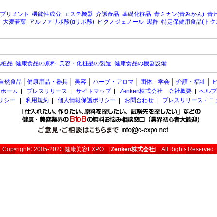
プリメント
機能性成分
エステ機器
介護食品
基礎化粧品
青ミカン(青みかん)
青汁
大麦若葉
アルファリポ酸(αリポ酸)
ピクノジェノール
黒酢
特定保健用食品(トク
化粧品
健康食品の原料
美容・化粧品の製造
健康食品の機器設備
自然食品
│
健康用品・器具
│
美容
│
ハーブ・アロマ
│
団体・学会
│
介護・福祉
│
ホーム
|
プレスリリース
|
サイトマップ
|
Zenken株式会社 会社概要
|
ヘルプ
ポリシー
|
利用規約
|
個人情報保護ポリシー
|
お問合わせ
|
プレスリリース・ニ
Copyright© 2005-2023
健康美容EXPO
[
Zenken株式会社
] All Rights Reserved.