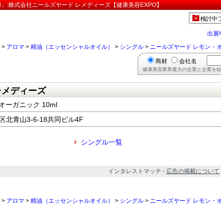
l」:株式会社ニールズヤード レメディーズ【健康美容EXPO】
検討中
出展
>
アロマ
>
精油（エッセンシャルオイル）
>
シングル
>
ニールズヤード レモン・オ
商材
会社名
健康美容業界最大の企業と企業を結
レメディーズ
ーガニック 10ml
港区北青山3-6-18共同ビル4F
シングル一覧
インタレストマッチ -
広告の掲載について
>
アロマ
>
精油（エッセンシャルオイル）
>
シングル
>
ニールズヤード レモン・オ