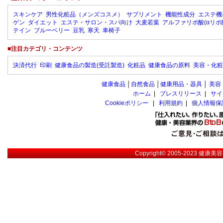
スキンケア
男性化粧品（メンズコスメ）
サプリメント
機能性成分
エステ機
ゲン
ダイエット
エステ・サロン・スパ向け
大麦若葉
アルファリポ酸(αリポ
テイン
ブルーベリー
豆乳
寒天
車椅子
■注目カテゴリ・コンテンツ
決済代行
印刷
健康食品の製造(受託製造)
化粧品
健康食品の原料
美容・化粧
健康食品
│
自然食品
│
健康用品・器具
│
美容
ホーム
|
プレスリリース
|
サイ
Cookieポリシー
|
利用規約
|
個人情報保
Copyright© 2005-2023
健康美容