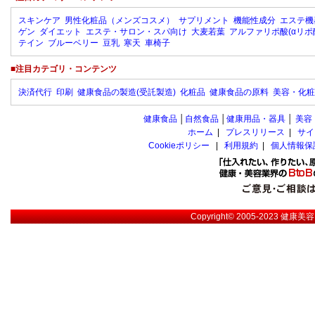
スキンケア
男性化粧品（メンズコスメ）
サプリメント
機能性成分
エステ機
ゲン
ダイエット
エステ・サロン・スパ向け
大麦若葉
アルファリポ酸(αリポ
テイン
ブルーベリー
豆乳
寒天
車椅子
■注目カテゴリ・コンテンツ
決済代行
印刷
健康食品の製造(受託製造)
化粧品
健康食品の原料
美容・化粧
健康食品
│
自然食品
│
健康用品・器具
│
美容
ホーム
|
プレスリリース
|
サイ
Cookieポリシー
|
利用規約
|
個人情報保
Copyright© 2005-2023
健康美容