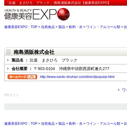
「比嘉 まさひろ ブラック」:南島酒販株式会社【健康美容EXPO】
健康美容EXPO：TOP
>
自然食品
>
製品
>
飲料・水
>
ワイン・アルコール類
>
南島酒販株式会社
製品名 ：
比嘉 まさひろ ブラック
会社概要 ：
〒903-0104 沖縄県中頭郡西原町兼久277
http://www.nanto-shuhan.com/direct/popular.html
ワ
PRサイト
健康美容EXPO：TOP
>
自然食品
>
製品
>
飲料・水
>
ワイン・アルコール類
>