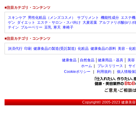
■注目カテゴリ・コンテンツ
スキンケア
男性化粧品（メンズコスメ）
サプリメント
機能性成分
エステ機
ゲン
ダイエット
エステ・サロン・スパ向け
大麦若葉
アルファリポ酸(αリポ
テイン
ブルーベリー
豆乳
寒天
車椅子
■注目カテゴリ・コンテンツ
決済代行
印刷
健康食品の製造(受託製造)
化粧品
健康食品の原料
美容・化粧
健康食品
│
自然食品
│
健康用品・器具
│
美容
ホーム
|
プレスリリース
|
サイ
Cookieポリシー
|
利用規約
|
個人情報保
Copyright© 2005-2023
健康美容