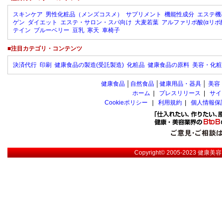
スキンケア
男性化粧品（メンズコスメ）
サプリメント
機能性成分
エステ機
ゲン
ダイエット
エステ・サロン・スパ向け
大麦若葉
アルファリポ酸(αリポ
テイン
ブルーベリー
豆乳
寒天
車椅子
■注目カテゴリ・コンテンツ
決済代行
印刷
健康食品の製造(受託製造)
化粧品
健康食品の原料
美容・化粧
健康食品
│
自然食品
│
健康用品・器具
│
美容
ホーム
|
プレスリリース
|
サイ
Cookieポリシー
|
利用規約
|
個人情報保
Copyright© 2005-2023
健康美容