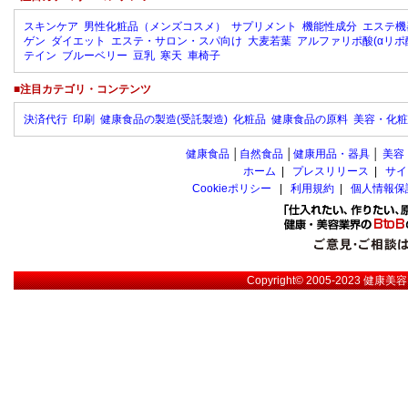
スキンケア
男性化粧品（メンズコスメ）
サプリメント
機能性成分
エステ機
ゲン
ダイエット
エステ・サロン・スパ向け
大麦若葉
アルファリポ酸(αリポ
テイン
ブルーベリー
豆乳
寒天
車椅子
■注目カテゴリ・コンテンツ
決済代行
印刷
健康食品の製造(受託製造)
化粧品
健康食品の原料
美容・化粧
健康食品
│
自然食品
│
健康用品・器具
│
美容
ホーム
|
プレスリリース
|
サイ
Cookieポリシー
|
利用規約
|
個人情報保
Copyright© 2005-2023
健康美容