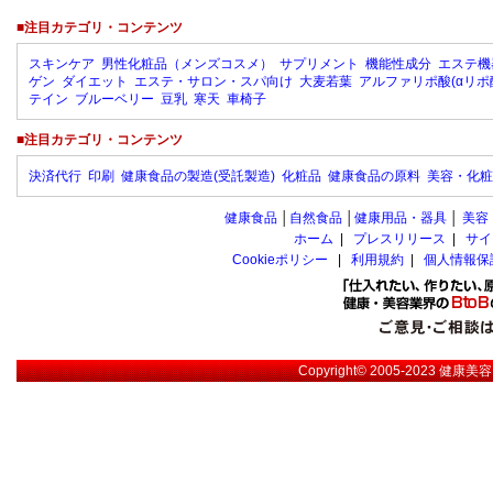
■注目カテゴリ・コンテンツ
スキンケア
男性化粧品（メンズコスメ）
サプリメント
機能性成分
エステ機
ゲン
ダイエット
エステ・サロン・スパ向け
大麦若葉
アルファリポ酸(αリポ
テイン
ブルーベリー
豆乳
寒天
車椅子
■注目カテゴリ・コンテンツ
決済代行
印刷
健康食品の製造(受託製造)
化粧品
健康食品の原料
美容・化粧
健康食品
│
自然食品
│
健康用品・器具
│
美容
ホーム
|
プレスリリース
|
サイ
Cookieポリシー
|
利用規約
|
個人情報保
Copyright© 2005-2023
健康美容