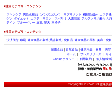
■注目カテゴリ・コンテンツ
スキンケア
男性化粧品（メンズコスメ）
サプリメント
機能性成分
エステ機
ゲン
ダイエット
エステ・サロン・スパ向け
大麦若葉
アルファリポ酸(αリポ
テイン
ブルーベリー
豆乳
寒天
車椅子
■注目カテゴリ・コンテンツ
決済代行
印刷
健康食品の製造(受託製造)
化粧品
健康食品の原料
美容・化粧
健康食品
│
自然食品
│
健康用品・器具
│
美容
ホーム
|
プレスリリース
|
サイ
Cookieポリシー
|
利用規約
|
個人情報保
Copyright© 2005-2023
健康美容