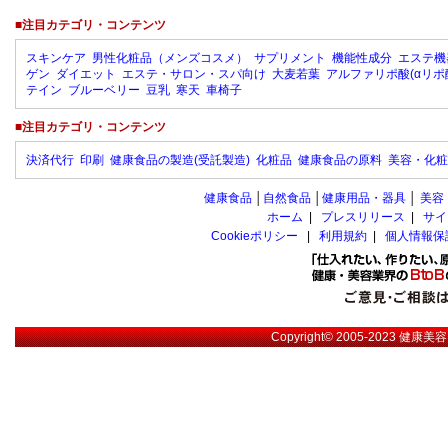
■注目カテゴリ・コンテンツ
スキンケア
男性化粧品（メンズコスメ）
サプリメント
機能性成分
エステ機
ゲン
ダイエット
エステ・サロン・スパ向け
大麦若葉
アルファリポ酸(αリポ
テイン
ブルーベリー
豆乳
寒天
車椅子
■注目カテゴリ・コンテンツ
決済代行
印刷
健康食品の製造(受託製造)
化粧品
健康食品の原料
美容・化粧
健康食品
│
自然食品
│
健康用品・器具
│
美容
ホーム
|
プレスリリース
|
サイ
Cookieポリシー
|
利用規約
|
個人情報保
Copyright© 2005-2023
健康美容