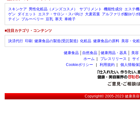
スキンケア
男性化粧品（メンズコスメ）
サプリメント
機能性成分
エステ機
ゲン
ダイエット
エステ・サロン・スパ向け
大麦若葉
アルファリポ酸(αリポ
テイン
ブルーベリー
豆乳
寒天
車椅子
■注目カテゴリ・コンテンツ
決済代行
印刷
健康食品の製造(受託製造)
化粧品
健康食品の原料
美容・化粧
健康食品
│
自然食品
│
健康用品・器具
│
美容
ホーム
|
プレスリリース
|
サイ
Cookieポリシー
|
利用規約
|
個人情報保
Copyright© 2005-2023
健康美容