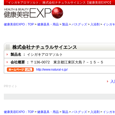
「イシガキアロマソルト」:株式会社ナチュラルサイエンス【健康美容EXPO】
健康美容EXPO：TOP
>
健康器具・用品
>
製品
>
バスグッズ
>
入浴剤
>
イシガ
株式会社ナチュラルサイエンス
製品名 ：
イシガキアロマソルト
会社概要 ：
〒136-0072 東京都江東区大島７－１５－５
http://www.natural-s.jp/
入
PRサイト
健康美容EXPO：TOP
>
健康器具・用品
>
製品
>
バスグッズ
>
入浴剤
>
イシガ