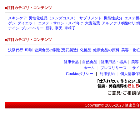
■注目カテゴリ・コンテンツ
スキンケア
男性化粧品（メンズコスメ）
サプリメント
機能性成分
エステ機
ゲン
ダイエット
エステ・サロン・スパ向け
大麦若葉
アルファリポ酸(αリポ
テイン
ブルーベリー
豆乳
寒天
車椅子
■注目カテゴリ・コンテンツ
決済代行
印刷
健康食品の製造(受託製造)
化粧品
健康食品の原料
美容・化粧
健康食品
│
自然食品
│
健康用品・器具
│
美容
ホーム
|
プレスリリース
|
サイ
Cookieポリシー
|
利用規約
|
個人情報保
Copyright© 2005-2023
健康美容