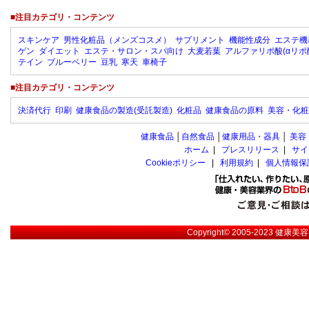
■注目カテゴリ・コンテンツ
スキンケア
男性化粧品（メンズコスメ）
サプリメント
機能性成分
エステ機
ゲン
ダイエット
エステ・サロン・スパ向け
大麦若葉
アルファリポ酸(αリポ
テイン
ブルーベリー
豆乳
寒天
車椅子
■注目カテゴリ・コンテンツ
決済代行
印刷
健康食品の製造(受託製造)
化粧品
健康食品の原料
美容・化粧
健康食品
│
自然食品
│
健康用品・器具
│
美容
ホーム
|
プレスリリース
|
サイ
Cookieポリシー
|
利用規約
|
個人情報保
Copyright© 2005-2023
健康美容