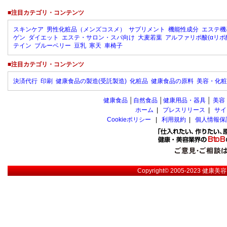
■注目カテゴリ・コンテンツ
スキンケア
男性化粧品（メンズコスメ）
サプリメント
機能性成分
エステ機
ゲン
ダイエット
エステ・サロン・スパ向け
大麦若葉
アルファリポ酸(αリポ
テイン
ブルーベリー
豆乳
寒天
車椅子
■注目カテゴリ・コンテンツ
決済代行
印刷
健康食品の製造(受託製造)
化粧品
健康食品の原料
美容・化粧
健康食品
│
自然食品
│
健康用品・器具
│
美容
ホーム
|
プレスリリース
|
サイ
Cookieポリシー
|
利用規約
|
個人情報保
Copyright© 2005-2023
健康美容