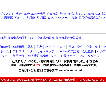
プリメント
機能性成分
エステ機器
介護食品
基礎化粧品
青ミカン(青みかん)
青汁
大麦若葉
アルファリポ酸(αリポ酸)
ピクノジェノール
黒酢
特定保健用食品(トク
化粧品
健康食品の原料
美容・化粧品の製造
健康食品の機器設備
自然食品
│
健康用品・器具
│
美容
│
ハーブ・アロマ
│
団体・学会
│
介護・福祉
│
ホーム
|
プレスリリース
|
サイトマップ
|
Zenken株式会社 会社概要
|
ヘルプ
ポリシー
|
利用規約
|
個人情報保護ポリシー
|
お問合わせ
|
プレスリリース・ニ
Copyright© 2005-2023
健康美容EXPO
[
Zenken株式会社
] All Rights Reserved.