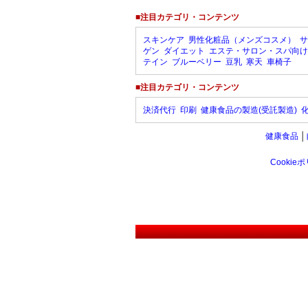
■注目カテゴリ・コンテンツ
スキンケア
男性化粧品（メンズコスメ）
サ
ゲン
ダイエット
エステ・サロン・スパ向け
テイン
ブルーベリー
豆乳
寒天
車椅子
■注目カテゴリ・コンテンツ
決済代行
印刷
健康食品の製造(受託製造)
健康食品
│
Cookie