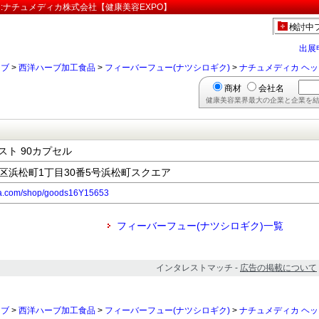
」:ナチュメディカ株式会社【健康美容EXPO】
検討中
出展
ーブ
>
西洋ハーブ加工食品
>
フィーバーフュー(ナツシロギク)
>
ナチュメディカ ヘッ
商材
会社名
健康美容業界最大の企業と企業を結
スト 90カプセル
都港区浜松町1丁目30番5号浜松町スクエア
ca.com/shop/goods16Y15653
フィーバーフュー(ナツシロギク)一覧
インタレストマッチ -
広告の掲載について
ーブ
>
西洋ハーブ加工食品
>
フィーバーフュー(ナツシロギク)
>
ナチュメディカ ヘッ