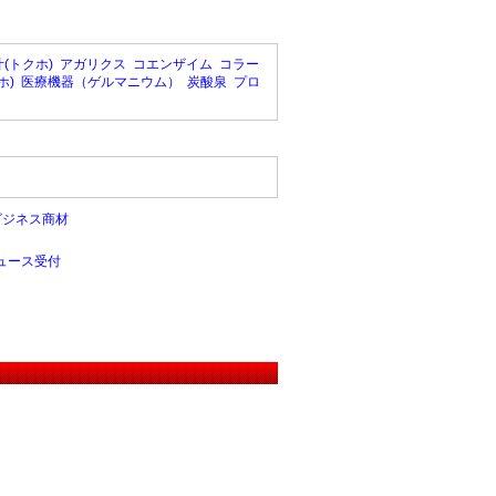
(トクホ)
アガリクス
コエンザイム
コラー
ホ)
医療機器（ゲルマニウム）
炭酸泉
プロ
ビジネス商材
ュース受付