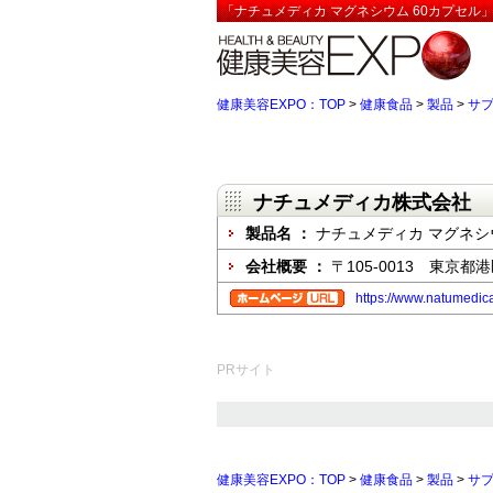
「ナチュメディカ マグネシウム 60カプセル
健康美容EXPO：TOP
>
健康食品
>
製品
>
サ
ナチュメディカ株式会社
製品名 ：
ナチュメディカ マグネシ
会社概要 ：
〒105-0013 東京
https://www.natumed
PRサイト
健康美容EXPO：TOP
>
健康食品
>
製品
>
サ