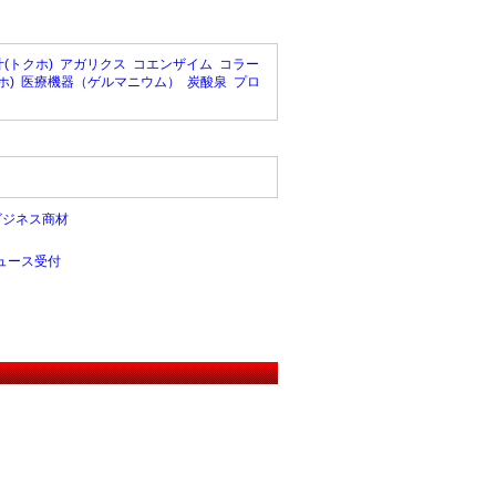
(トクホ)
アガリクス
コエンザイム
コラー
ホ)
医療機器（ゲルマニウム）
炭酸泉
プロ
ビジネス商材
ュース受付