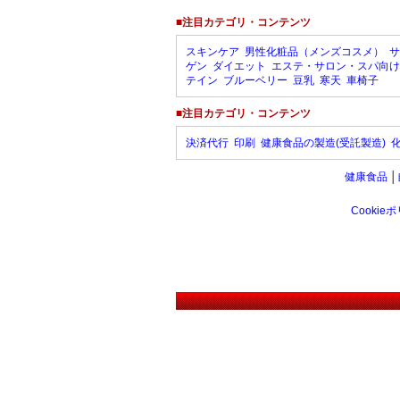
■注目カテゴリ・コンテンツ
スキンケア
男性化粧品（メンズコスメ）
サ
ゲン
ダイエット
エステ・サロン・スパ向け
テイン
ブルーベリー
豆乳
寒天
車椅子
■注目カテゴリ・コンテンツ
決済代行
印刷
健康食品の製造(受託製造)
健康食品
│
Cookie