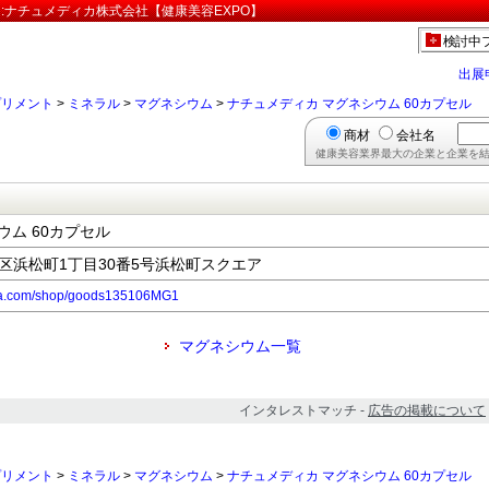
」:ナチュメディカ株式会社【健康美容EXPO】
検討中
出展
プリメント
>
ミネラル
>
マグネシウム
>
ナチュメディカ マグネシウム 60カプセル
商材
会社名
健康美容業界最大の企業と企業を結
ウム 60カプセル
都港区浜松町1丁目30番5号浜松町スクエア
ica.com/shop/goods135106MG1
マグネシウム一覧
インタレストマッチ -
広告の掲載について
プリメント
>
ミネラル
>
マグネシウム
>
ナチュメディカ マグネシウム 60カプセル