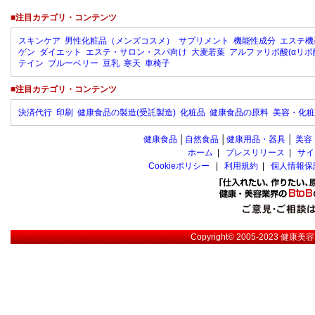
■注目カテゴリ・コンテンツ
スキンケア
男性化粧品（メンズコスメ）
サプリメント
機能性成分
エステ機
ゲン
ダイエット
エステ・サロン・スパ向け
大麦若葉
アルファリポ酸(αリポ
テイン
ブルーベリー
豆乳
寒天
車椅子
■注目カテゴリ・コンテンツ
決済代行
印刷
健康食品の製造(受託製造)
化粧品
健康食品の原料
美容・化粧
健康食品
│
自然食品
│
健康用品・器具
│
美容
ホーム
|
プレスリリース
|
サイ
Cookieポリシー
|
利用規約
|
個人情報保
Copyright© 2005-2023
健康美容