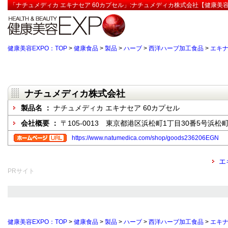
「ナチュメディカ エキナセア 60カプセル」:ナチュメディカ株式会社【健康美容
健康美容EXPO：TOP
>
健康食品
>
製品
>
ハーブ
>
西洋ハーブ加工食品
>
エキ
ナチュメディカ株式会社
製品名 ：
ナチュメディカ エキナセア 60カプセル
会社概要 ：
〒105-0013 東京都港区浜松町1丁目30番5号浜松
https://www.natumedica.com/shop/goods236206EGN
エ
PRサイト
健康美容EXPO：TOP
>
健康食品
>
製品
>
ハーブ
>
西洋ハーブ加工食品
>
エキ